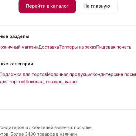
Перейти в каталог
На главную
ные разделы
озничный магазин
Доставка
Топперы на заказ
Пищевая печать
ные категории
Подложки для тортов
Молочная продукция
Кондитерские посы
для тортов
Шоколад, глазурь, какао
кондитеров и любителей выпечки: посыпки,
тов. Более 3400 товаров в наличии.