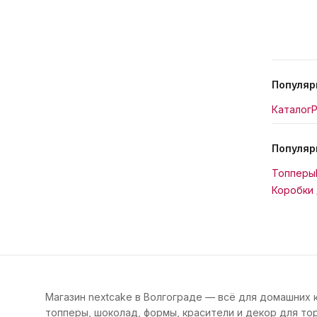
Популяр
Каталог
Р
Популяр
Топперы
Коробки 
Магазин nextcake в Волгограде — всё для домашних 
топперы, шоколад, формы, красители и декор для тор