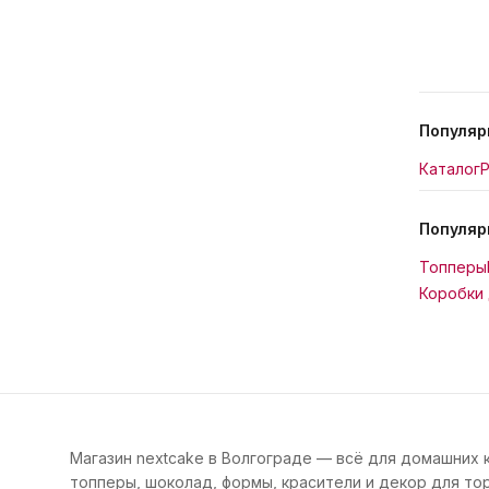
Популяр
Каталог
Р
Популяр
Топперы
Коробки 
Магазин nextcake в Волгограде — всё для домашних 
топперы, шоколад, формы, красители и декор для тор