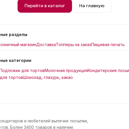
Перейти в каталог
На главную
ные разделы
озничный магазин
Доставка
Топперы на заказ
Пищевая печать
ные категории
Подложки для тортов
Молочная продукция
Кондитерские посы
для тортов
Шоколад, глазурь, какао
кондитеров и любителей выпечки: посыпки,
тов. Более 3400 товаров в наличии.