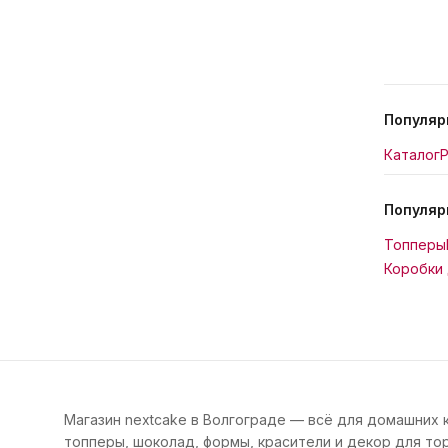
Популяр
Каталог
Р
Популяр
Топперы
Коробки 
Магазин nextcake в Волгограде — всё для домашних 
топперы, шоколад, формы, красители и декор для тор