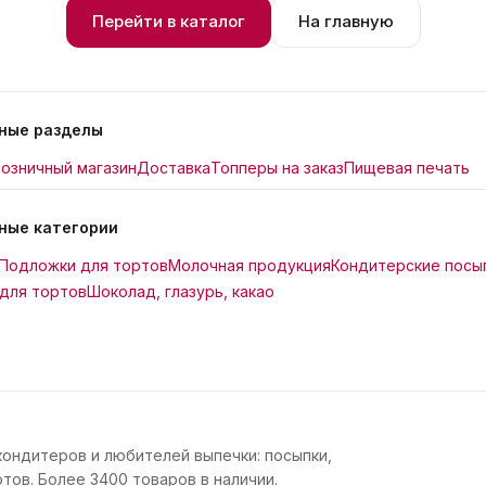
Перейти в каталог
На главную
ные разделы
озничный магазин
Доставка
Топперы на заказ
Пищевая печать
ные категории
Подложки для тортов
Молочная продукция
Кондитерские посы
для тортов
Шоколад, глазурь, какао
кондитеров и любителей выпечки: посыпки,
тов. Более 3400 товаров в наличии.