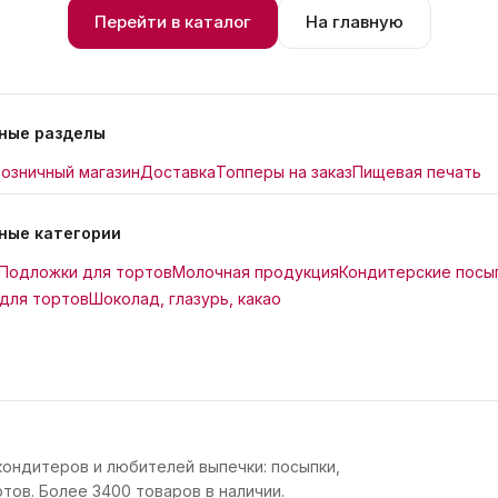
Перейти в каталог
На главную
ные разделы
озничный магазин
Доставка
Топперы на заказ
Пищевая печать
ные категории
Подложки для тортов
Молочная продукция
Кондитерские посы
для тортов
Шоколад, глазурь, какао
кондитеров и любителей выпечки: посыпки,
тов. Более 3400 товаров в наличии.