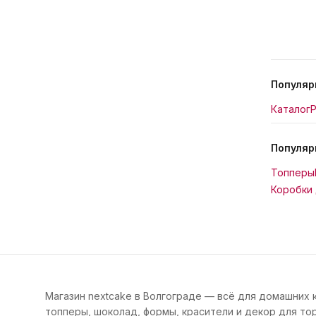
Популяр
Каталог
Р
Популяр
Топперы
Коробки 
Магазин nextcake в Волгограде — всё для домашних 
топперы, шоколад, формы, красители и декор для тор