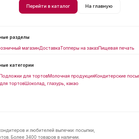
Перейти в каталог
На главную
ные разделы
озничный магазин
Доставка
Топперы на заказ
Пищевая печать
ные категории
Подложки для тортов
Молочная продукция
Кондитерские посы
для тортов
Шоколад, глазурь, какао
кондитеров и любителей выпечки: посыпки,
тов. Более 3400 товаров в наличии.