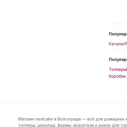
Популяр
Каталог
Р
Популяр
Топперы
Коробки 
Магазин nextcake в Волгограде — всё для домашних 
топперы, шоколад, формы, красители и декор для тор