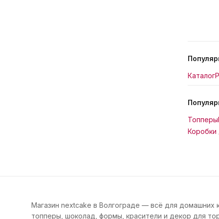
Популяр
Каталог
Р
Популяр
Топперы
Коробки 
Магазин nextcake в Волгограде — всё для домашних 
топперы, шоколад, формы, красители и декор для тор