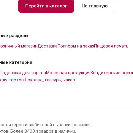
Перейти в каталог
На главную
ные разделы
озничный магазин
Доставка
Топперы на заказ
Пищевая печать
ные категории
Подложки для тортов
Молочная продукция
Кондитерские посы
для тортов
Шоколад, глазурь, какао
кондитеров и любителей выпечки: посыпки,
тов. Более 3400 товаров в наличии.