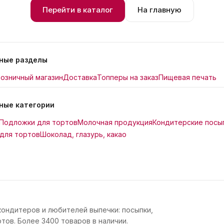
Перейти в каталог
На главную
ные разделы
озничный магазин
Доставка
Топперы на заказ
Пищевая печать
ные категории
Подложки для тортов
Молочная продукция
Кондитерские посы
для тортов
Шоколад, глазурь, какао
кондитеров и любителей выпечки: посыпки,
тов. Более 3400 товаров в наличии.