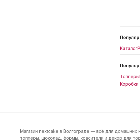
Популяр
Каталог
Р
Популяр
Топперы
Коробки 
Магазин nextcake в Волгограде — всё для домашних 
топперы, шоколад, формы, красители и декор для тор