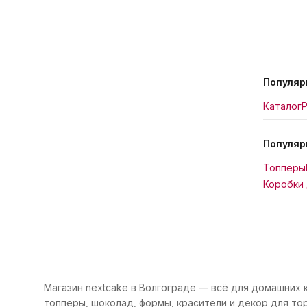
Популяр
Каталог
Р
Популяр
Топперы
Коробки 
Магазин nextcake в Волгограде — всё для домашних 
топперы, шоколад, формы, красители и декор для тор