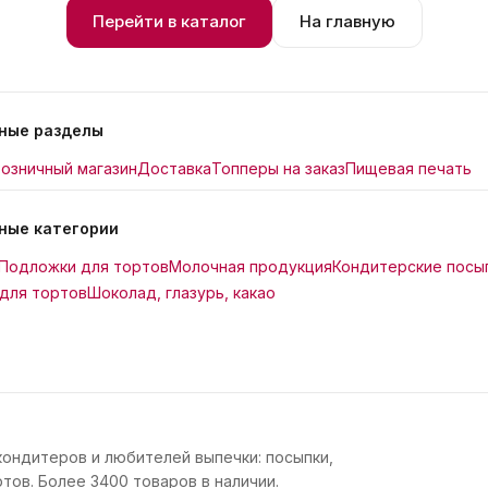
Перейти в каталог
На главную
ные разделы
озничный магазин
Доставка
Топперы на заказ
Пищевая печать
ные категории
Подложки для тортов
Молочная продукция
Кондитерские посы
для тортов
Шоколад, глазурь, какао
кондитеров и любителей выпечки: посыпки,
тов. Более 3400 товаров в наличии.