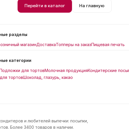
Перейти в каталог
На главную
ные разделы
озничный магазин
Доставка
Топперы на заказ
Пищевая печать
ные категории
Подложки для тортов
Молочная продукция
Кондитерские посы
для тортов
Шоколад, глазурь, какао
кондитеров и любителей выпечки: посыпки,
тов. Более 3400 товаров в наличии.