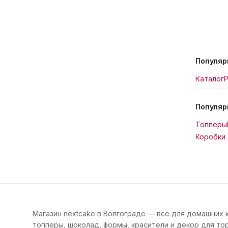
Популяр
Каталог
Р
Популяр
Топперы
Коробки 
Магазин nextcake в Волгограде — всё для домашних 
топперы, шоколад, формы, красители и декор для тор