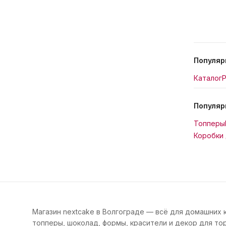
Популяр
Каталог
Р
Популяр
Топперы
Коробки 
Магазин nextcake в Волгограде — всё для домашних 
топперы, шоколад, формы, красители и декор для тор