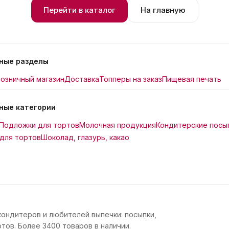
Перейти в каталог
На главную
ные разделы
озничный магазин
Доставка
Топперы на заказ
Пищевая печать
ные категории
Подложки для тортов
Молочная продукция
Кондитерские посы
для тортов
Шоколад, глазурь, какао
кондитеров и любителей выпечки: посыпки,
тов. Более 3400 товаров в наличии.