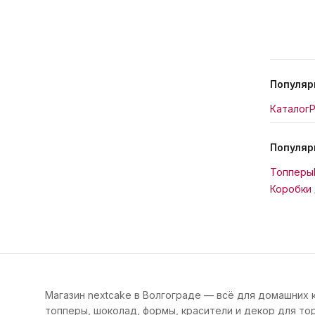
Популяр
Каталог
Р
Популяр
Топперы
Коробки 
Магазин nextcake в Волгограде — всё для домашних 
топперы, шоколад, формы, красители и декор для тор