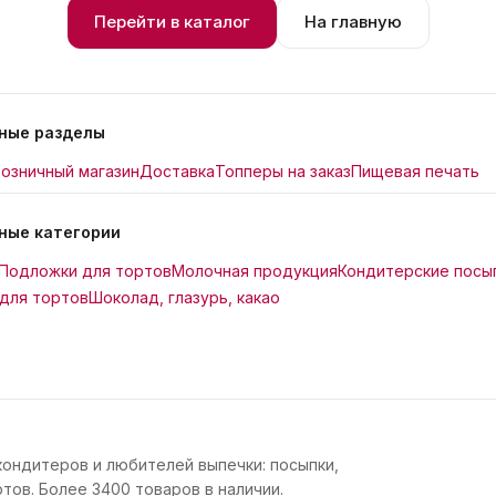
Перейти в каталог
На главную
ные разделы
озничный магазин
Доставка
Топперы на заказ
Пищевая печать
ные категории
Подложки для тортов
Молочная продукция
Кондитерские посы
для тортов
Шоколад, глазурь, какао
кондитеров и любителей выпечки: посыпки,
тов. Более 3400 товаров в наличии.