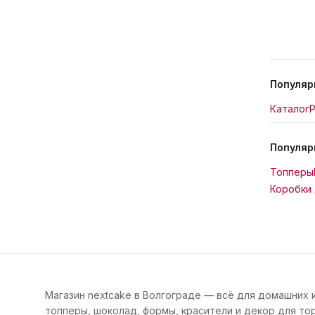
Популяр
Каталог
Р
Популяр
Топперы
Коробки 
Магазин nextcake в Волгограде — всё для домашних 
топперы, шоколад, формы, красители и декор для тор