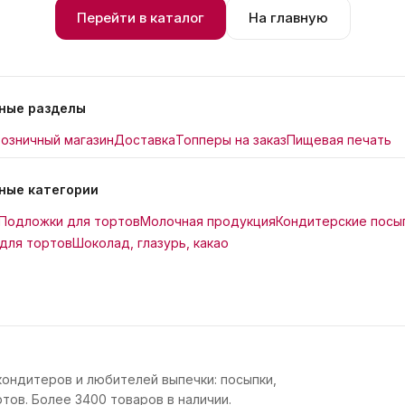
Перейти в каталог
На главную
ные разделы
озничный магазин
Доставка
Топперы на заказ
Пищевая печать
ные категории
Подложки для тортов
Молочная продукция
Кондитерские посы
для тортов
Шоколад, глазурь, какао
кондитеров и любителей выпечки: посыпки,
тов. Более 3400 товаров в наличии.