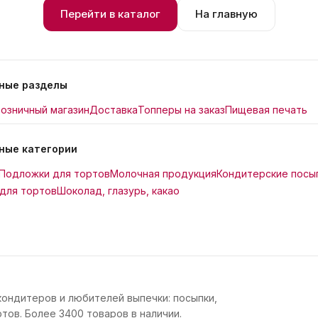
Перейти в каталог
На главную
ные разделы
озничный магазин
Доставка
Топперы на заказ
Пищевая печать
ные категории
Подложки для тортов
Молочная продукция
Кондитерские посы
для тортов
Шоколад, глазурь, какао
кондитеров и любителей выпечки: посыпки,
тов. Более 3400 товаров в наличии.