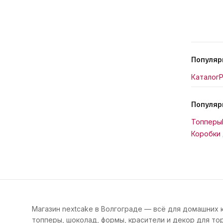
Популяр
Каталог
Р
Популяр
Топперы
Коробки 
Магазин nextcake в Волгограде — всё для домашних 
топперы, шоколад, формы, красители и декор для тор