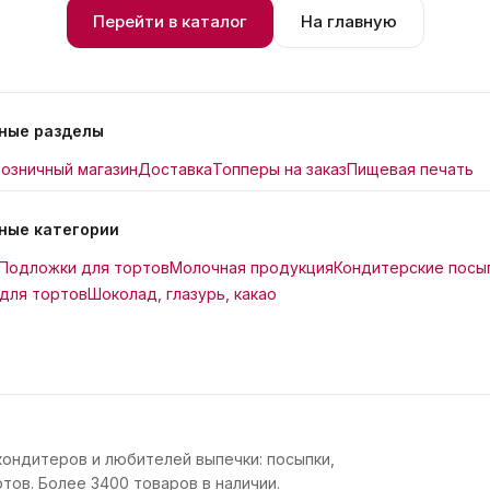
Перейти в каталог
На главную
ные разделы
озничный магазин
Доставка
Топперы на заказ
Пищевая печать
ные категории
Подложки для тортов
Молочная продукция
Кондитерские посы
для тортов
Шоколад, глазурь, какао
кондитеров и любителей выпечки: посыпки,
тов. Более 3400 товаров в наличии.