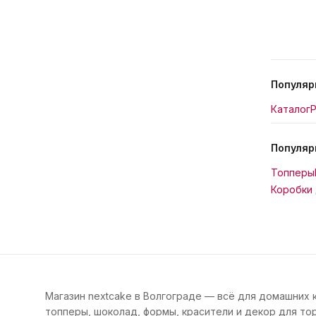
Популяр
Каталог
Р
Популяр
Топперы
Коробки 
Магазин nextcake в Волгограде — всё для домашних 
топперы, шоколад, формы, красители и декор для тор