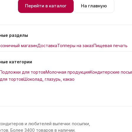
Перейти в каталог
На главную
ные разделы
озничный магазин
Доставка
Топперы на заказ
Пищевая печать
ные категории
Подложки для тортов
Молочная продукция
Кондитерские посы
для тортов
Шоколад, глазурь, какао
кондитеров и любителей выпечки: посыпки,
тов. Более 3400 товаров в наличии.