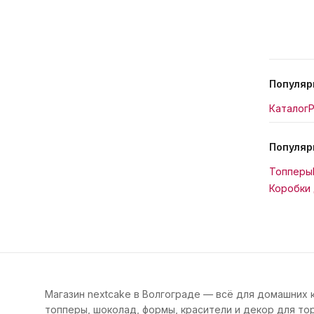
Популяр
Каталог
Р
Популяр
Топперы
Коробки 
Магазин nextcake в Волгограде — всё для домашних 
топперы, шоколад, формы, красители и декор для тор