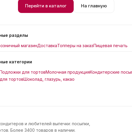
Перейти в каталог
На главную
ные разделы
озничный магазин
Доставка
Топперы на заказ
Пищевая печать
ные категории
Подложки для тортов
Молочная продукция
Кондитерские посы
для тортов
Шоколад, глазурь, какао
кондитеров и любителей выпечки: посыпки,
тов. Более 3400 товаров в наличии.