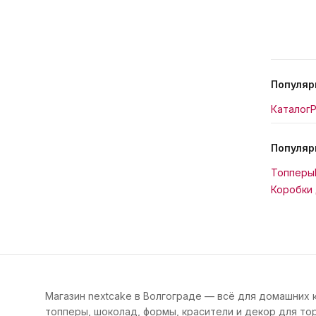
Популяр
Каталог
Р
Популяр
Топперы
Коробки 
Магазин nextcake в Волгограде — всё для домашних 
топперы, шоколад, формы, красители и декор для тор