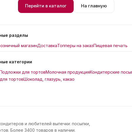
Перейти в каталог
На главную
ные разделы
озничный магазин
Доставка
Топперы на заказ
Пищевая печать
ные категории
Подложки для тортов
Молочная продукция
Кондитерские посы
для тортов
Шоколад, глазурь, какао
кондитеров и любителей выпечки: посыпки,
тов. Более 3400 товаров в наличии.