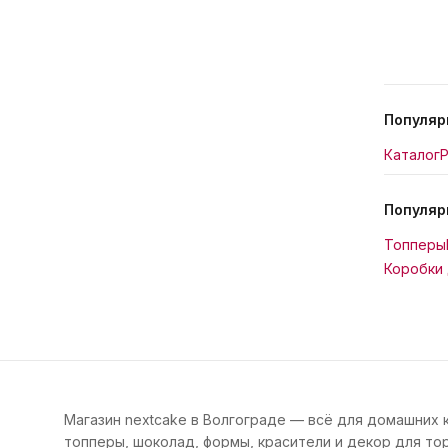
Популяр
Каталог
Р
Популяр
Топперы
Коробки 
Магазин nextcake в Волгограде — всё для домашних 
топперы, шоколад, формы, красители и декор для тор