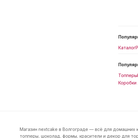
Популяр
Каталог
Р
Популяр
Топперы
Коробки 
Магазин nextcake в Волгограде — всё для домашних 
топперы, шоколад, формы, красители и декор для тор