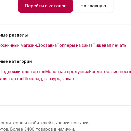
Перейти в каталог
На главную
ные разделы
озничный магазин
Доставка
Топперы на заказ
Пищевая печать
ные категории
Подложки для тортов
Молочная продукция
Кондитерские посы
для тортов
Шоколад, глазурь, какао
кондитеров и любителей выпечки: посыпки,
тов. Более 3400 товаров в наличии.