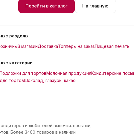
Перейти в каталог
На главную
ные разделы
озничный магазин
Доставка
Топперы на заказ
Пищевая печать
ные категории
Подложки для тортов
Молочная продукция
Кондитерские посы
для тортов
Шоколад, глазурь, какао
кондитеров и любителей выпечки: посыпки,
тов. Более 3400 товаров в наличии.