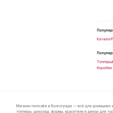
Популяр
Каталог
Р
Популяр
Топперы
Коробки 
Магазин nextcake в Волгограде — всё для домашних 
топперы, шоколад, формы, красители и декор для тор