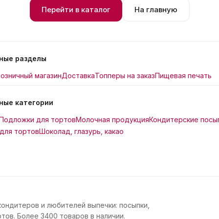
Перейти в каталог
На главную
ные разделы
озничный магазин
Доставка
Топперы на заказ
Пищевая печать
ные категории
Подложки для тортов
Молочная продукция
Кондитерские посы
для тортов
Шоколад, глазурь, какао
кондитеров и любителей выпечки: посыпки,
тов. Более 3400 товаров в наличии.