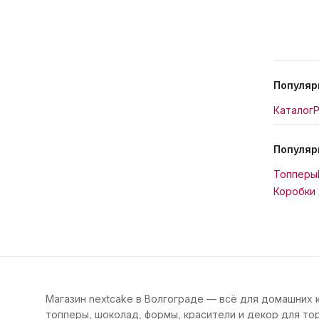
Популяр
Каталог
Р
Популяр
Топперы
Коробки 
Магазин nextcake в Волгограде — всё для домашних 
топперы, шоколад, формы, красители и декор для тор