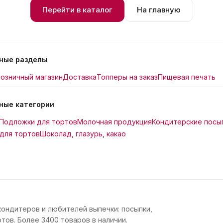
Перейти в каталог
На главную
ные разделы
озничный магазин
Доставка
Топперы на заказ
Пищевая печать
ные категории
Подложки для тортов
Молочная продукция
Кондитерские посы
для тортов
Шоколад, глазурь, какао
кондитеров и любителей выпечки: посыпки,
тов. Более 3400 товаров в наличии.