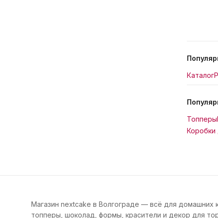
Популяр
Каталог
Р
Популяр
Топперы
Коробки 
Магазин nextcake в Волгограде — всё для домашних 
топперы, шоколад, формы, красители и декор для тор