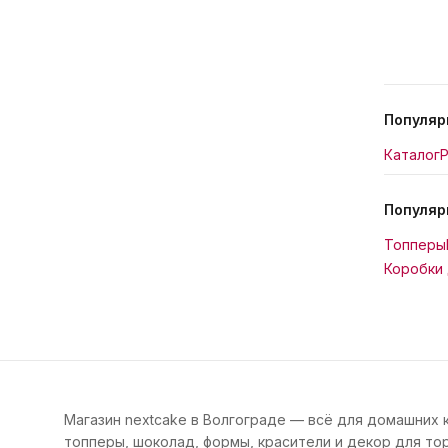
Популяр
Каталог
Р
Популяр
Топперы
Коробки 
Магазин nextcake в Волгограде — всё для домашних 
топперы, шоколад, формы, красители и декор для тор