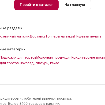
Перейти в каталог
На главную
ные разделы
озничный магазин
Доставка
Топперы на заказ
Пищевая печать
ные категории
Подложки для тортов
Молочная продукция
Кондитерские посы
для тортов
Шоколад, глазурь, какао
кондитеров и любителей выпечки: посыпки,
тов. Более 3400 товаров в наличии.