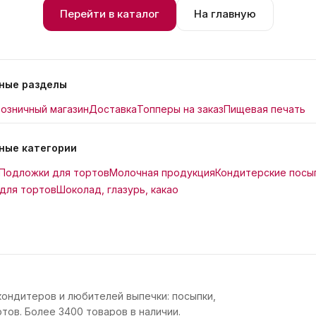
Перейти в каталог
На главную
ные разделы
озничный магазин
Доставка
Топперы на заказ
Пищевая печать
ные категории
Подложки для тортов
Молочная продукция
Кондитерские посы
для тортов
Шоколад, глазурь, какао
кондитеров и любителей выпечки: посыпки,
тов. Более 3400 товаров в наличии.