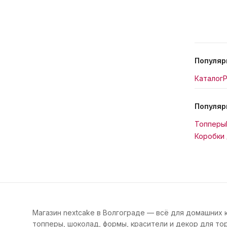
Популяр
Каталог
Р
Популяр
Топперы
Коробки 
Магазин nextcake в Волгограде — всё для домашних 
топперы, шоколад, формы, красители и декор для тор