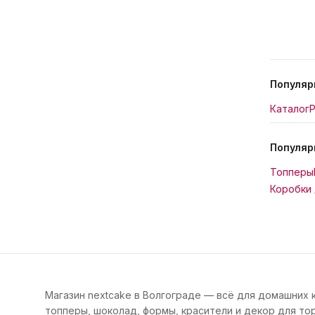
Популяр
Каталог
Р
Популяр
Топперы
Коробки 
Магазин nextcake в Волгограде — всё для домашних 
топперы, шоколад, формы, красители и декор для тор