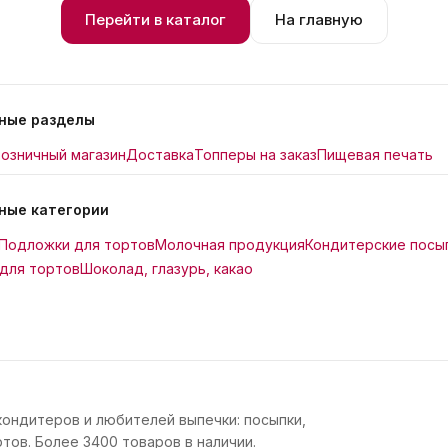
Перейти в каталог
На главную
ные разделы
озничный магазин
Доставка
Топперы на заказ
Пищевая печать
ные категории
Подложки для тортов
Молочная продукция
Кондитерские посы
для тортов
Шоколад, глазурь, какао
кондитеров и любителей выпечки: посыпки,
тов. Более 3400 товаров в наличии.