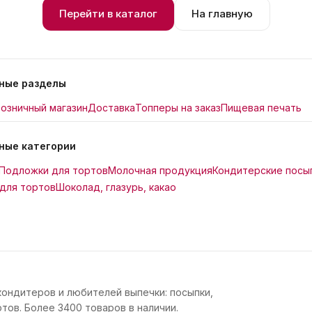
Перейти в каталог
На главную
ные разделы
озничный магазин
Доставка
Топперы на заказ
Пищевая печать
ные категории
Подложки для тортов
Молочная продукция
Кондитерские посы
для тортов
Шоколад, глазурь, какао
кондитеров и любителей выпечки: посыпки,
тов. Более 3400 товаров в наличии.