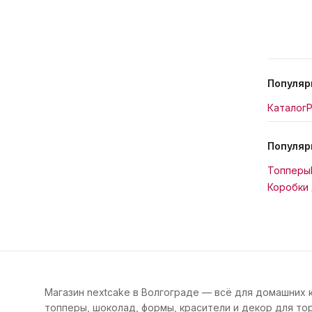
Популяр
Каталог
Р
Популяр
Топперы
Коробки 
Магазин nextcake в Волгограде — всё для домашних 
топперы, шоколад, формы, красители и декор для тор