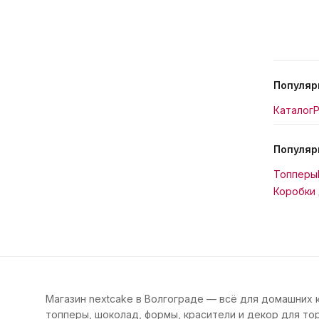
Популяр
Каталог
Р
Популяр
Топперы
Коробки 
Магазин nextcake в Волгограде — всё для домашних 
топперы, шоколад, формы, красители и декор для тор