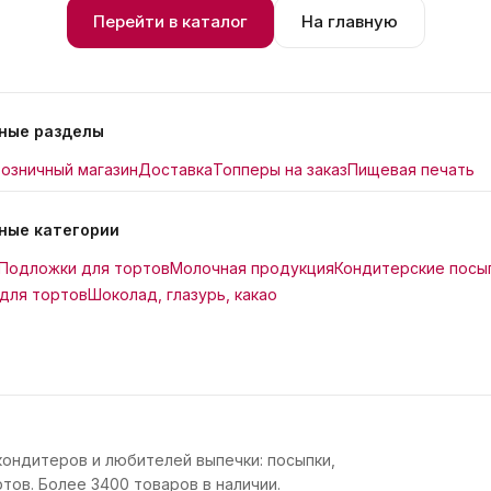
Перейти в каталог
На главную
ные разделы
озничный магазин
Доставка
Топперы на заказ
Пищевая печать
ные категории
Подложки для тортов
Молочная продукция
Кондитерские посы
для тортов
Шоколад, глазурь, какао
кондитеров и любителей выпечки: посыпки,
тов. Более 3400 товаров в наличии.