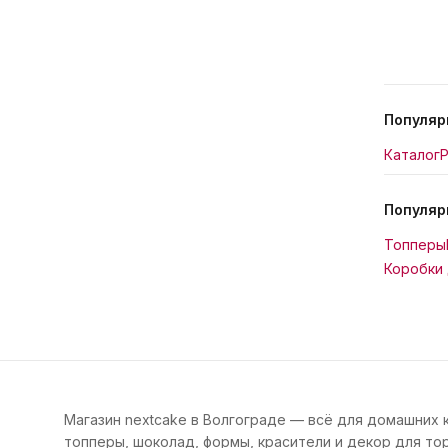
Популяр
Каталог
Р
Популяр
Топперы
Коробки 
Магазин nextcake в Волгограде — всё для домашних 
топперы, шоколад, формы, красители и декор для тор