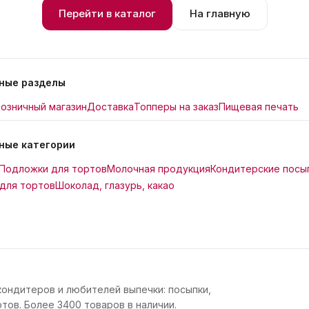
Перейти в каталог
На главную
ные разделы
озничный магазин
Доставка
Топперы на заказ
Пищевая печать
ные категории
Подложки для тортов
Молочная продукция
Кондитерские посы
для тортов
Шоколад, глазурь, какао
кондитеров и любителей выпечки: посыпки,
тов. Более 3400 товаров в наличии.