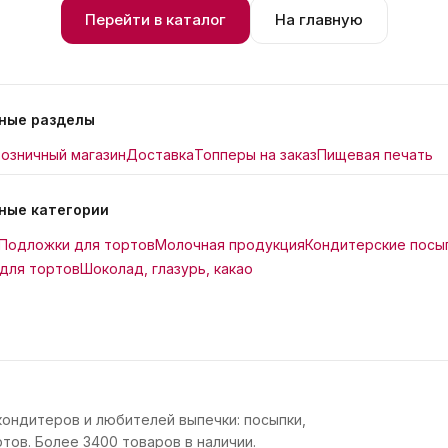
Перейти в каталог
На главную
ные разделы
озничный магазин
Доставка
Топперы на заказ
Пищевая печать
ные категории
Подложки для тортов
Молочная продукция
Кондитерские посы
для тортов
Шоколад, глазурь, какао
кондитеров и любителей выпечки: посыпки,
тов. Более 3400 товаров в наличии.