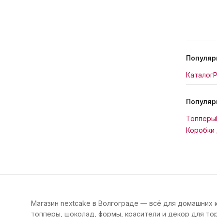
Популяр
Каталог
Р
Популяр
Топперы
Коробки 
Магазин nextcake в Волгограде — всё для домашних 
топперы, шоколад, формы, красители и декор для тор