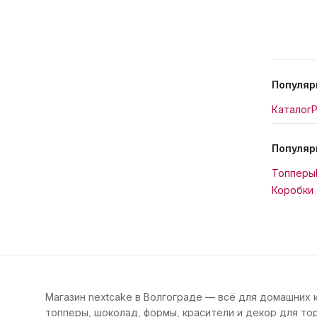
Популяр
Каталог
Р
Популяр
Топперы
Коробки 
Магазин nextcake в Волгограде — всё для домашних 
топперы, шоколад, формы, красители и декор для тор