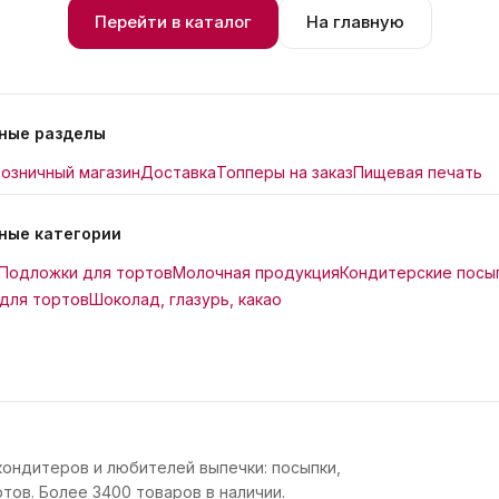
Перейти в каталог
На главную
ные разделы
озничный магазин
Доставка
Топперы на заказ
Пищевая печать
ные категории
Подложки для тортов
Молочная продукция
Кондитерские посы
для тортов
Шоколад, глазурь, какао
кондитеров и любителей выпечки: посыпки,
тов. Более 3400 товаров в наличии.