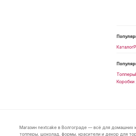
Популяр
Каталог
Р
Популяр
Топперы
Коробки 
Магазин nextcake в Волгограде — всё для домашних 
топперы, шоколад, формы, красители и декор для тор