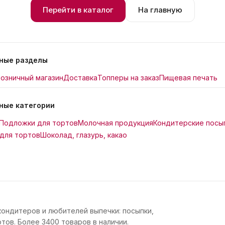
Перейти в каталог
На главную
ные разделы
озничный магазин
Доставка
Топперы на заказ
Пищевая печать
ные категории
Подложки для тортов
Молочная продукция
Кондитерские посы
для тортов
Шоколад, глазурь, какао
кондитеров и любителей выпечки: посыпки,
тов. Более 3400 товаров в наличии.