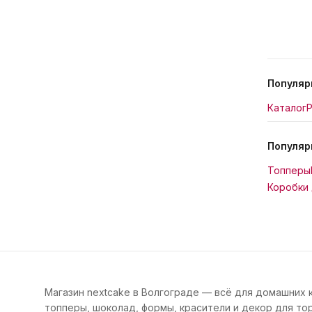
Популяр
Каталог
Р
Популяр
Топперы
Коробки 
Магазин nextcake в Волгограде — всё для домашних 
топперы, шоколад, формы, красители и декор для тор