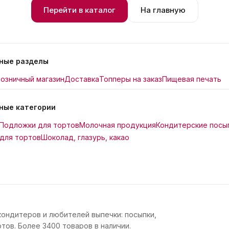
Перейти в каталог
На главную
ные разделы
озничный магазин
Доставка
Топперы на заказ
Пищевая печать
ные категории
Подложки для тортов
Молочная продукция
Кондитерские посы
для тортов
Шоколад, глазурь, какао
кондитеров и любителей выпечки: посыпки,
тов. Более 3400 товаров в наличии.