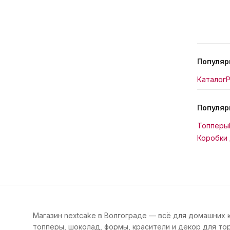
Популяр
Каталог
Р
Популяр
Топперы
Коробки 
Магазин nextcake в Волгограде — всё для домашних 
топперы, шоколад, формы, красители и декор для тор