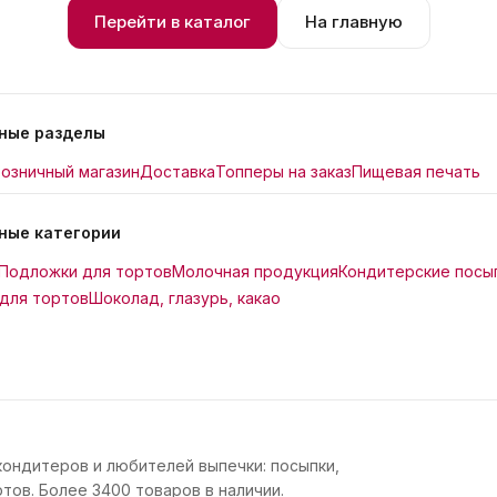
Перейти в каталог
На главную
ные разделы
озничный магазин
Доставка
Топперы на заказ
Пищевая печать
ные категории
Подложки для тортов
Молочная продукция
Кондитерские посы
для тортов
Шоколад, глазурь, какао
кондитеров и любителей выпечки: посыпки,
тов. Более 3400 товаров в наличии.