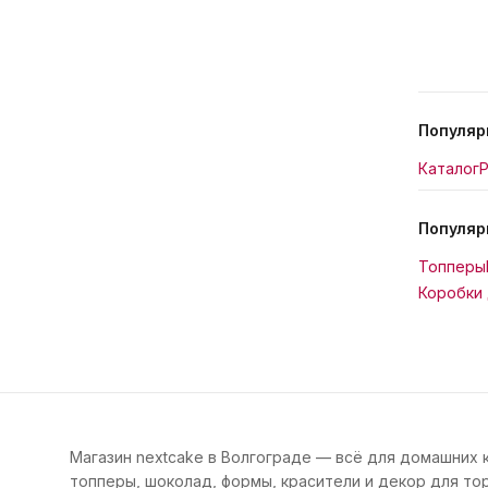
Популяр
Каталог
Р
Популяр
Топперы
Коробки 
Магазин nextcake в Волгограде — всё для домашних 
топперы, шоколад, формы, красители и декор для тор