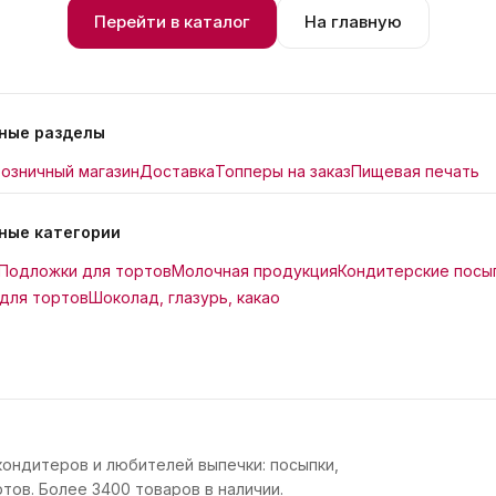
Перейти в каталог
На главную
ные разделы
озничный магазин
Доставка
Топперы на заказ
Пищевая печать
ные категории
Подложки для тортов
Молочная продукция
Кондитерские посы
для тортов
Шоколад, глазурь, какао
кондитеров и любителей выпечки: посыпки,
тов. Более 3400 товаров в наличии.