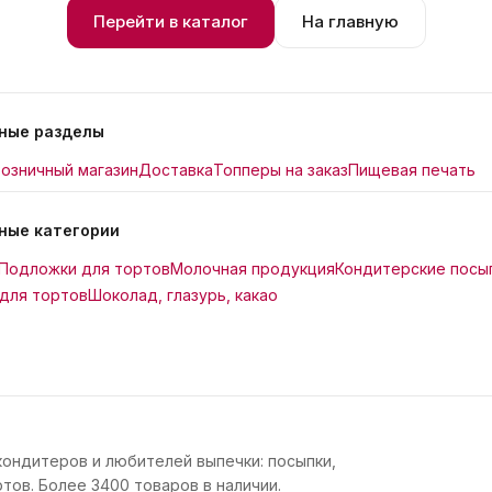
Перейти в каталог
На главную
ные разделы
озничный магазин
Доставка
Топперы на заказ
Пищевая печать
ные категории
Подложки для тортов
Молочная продукция
Кондитерские посы
для тортов
Шоколад, глазурь, какао
кондитеров и любителей выпечки: посыпки,
тов. Более 3400 товаров в наличии.