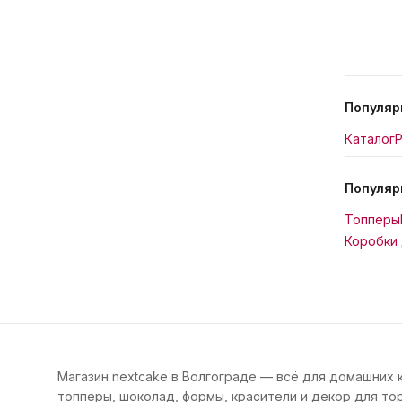
Популяр
Каталог
Р
Популяр
Топперы
Коробки 
Магазин nextcake в Волгограде — всё для домашних 
топперы, шоколад, формы, красители и декор для тор