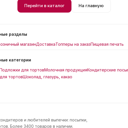
Перейти в каталог
На главную
ные разделы
озничный магазин
Доставка
Топперы на заказ
Пищевая печать
ные категории
Подложки для тортов
Молочная продукция
Кондитерские посы
для тортов
Шоколад, глазурь, какао
кондитеров и любителей выпечки: посыпки,
тов. Более 3400 товаров в наличии.