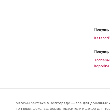
Популяр
Каталог
Р
Популяр
Топперы
Коробки 
Магазин nextcake в Волгограде — всё для домашних 
топперы, шоколад, формы, красители и декор для тор