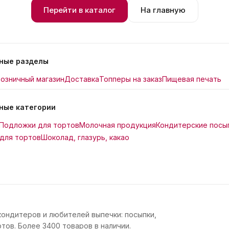
Перейти в каталог
На главную
ные разделы
озничный магазин
Доставка
Топперы на заказ
Пищевая печать
ные категории
Подложки для тортов
Молочная продукция
Кондитерские посы
для тортов
Шоколад, глазурь, какао
кондитеров и любителей выпечки: посыпки,
тов. Более 3400 товаров в наличии.