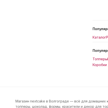
Популяр
Каталог
Р
Популяр
Топперы
Коробки 
Магазин nextcake в Волгограде — всё для домашних 
топперы, шоколад, формы, красители и декор для тор