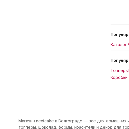
Популяр
Каталог
Р
Популяр
Топперы
Коробки 
Магазин nextcake в Волгограде — всё для домашних 
топперы, шоколад, формы, красители и декор для тор