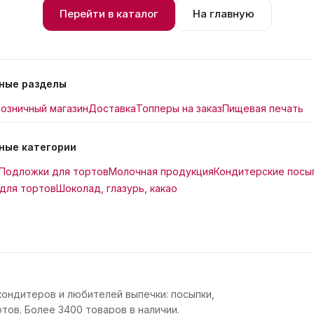
Перейти в каталог
На главную
ные разделы
озничный магазин
Доставка
Топперы на заказ
Пищевая печать
ные категории
Подложки для тортов
Молочная продукция
Кондитерские посы
для тортов
Шоколад, глазурь, какао
кондитеров и любителей выпечки: посыпки,
тов. Более 3400 товаров в наличии.