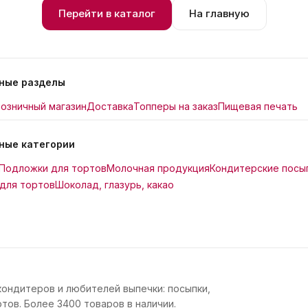
Перейти в каталог
На главную
ные разделы
озничный магазин
Доставка
Топперы на заказ
Пищевая печать
ные категории
Подложки для тортов
Молочная продукция
Кондитерские посы
для тортов
Шоколад, глазурь, какао
кондитеров и любителей выпечки: посыпки,
тов. Более 3400 товаров в наличии.