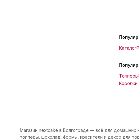
Популяр
Каталог
Р
Популяр
Топперы
Коробки 
Магазин nextcake в Волгограде — всё для домашних 
топперы, шоколад, формы, красители и декор для тор