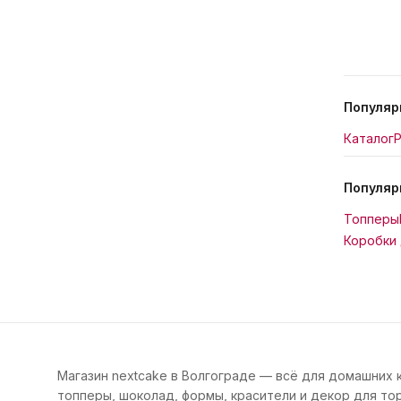
Популяр
Каталог
Р
Популяр
Топперы
Коробки 
Магазин nextcake в Волгограде — всё для домашних 
топперы, шоколад, формы, красители и декор для тор