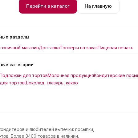
Перейти в каталог
На главную
ные разделы
озничный магазин
Доставка
Топперы на заказ
Пищевая печать
ные категории
Подложки для тортов
Молочная продукция
Кондитерские посы
для тортов
Шоколад, глазурь, какао
кондитеров и любителей выпечки: посыпки,
тов. Более 3400 товаров в наличии.