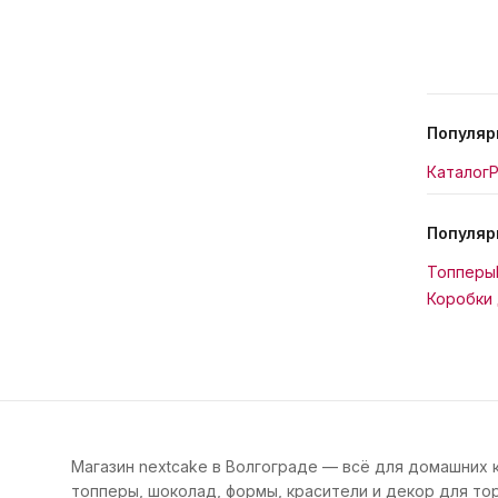
Популяр
Каталог
Р
Популяр
Топперы
Коробки 
Магазин nextcake в Волгограде — всё для домашних 
топперы, шоколад, формы, красители и декор для тор