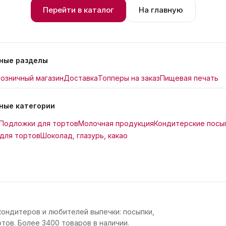
Перейти в каталог
На главную
ные разделы
озничный магазин
Доставка
Топперы на заказ
Пищевая печать
ные категории
Подложки для тортов
Молочная продукция
Кондитерские посы
для тортов
Шоколад, глазурь, какао
кондитеров и любителей выпечки: посыпки,
тов. Более 3400 товаров в наличии.