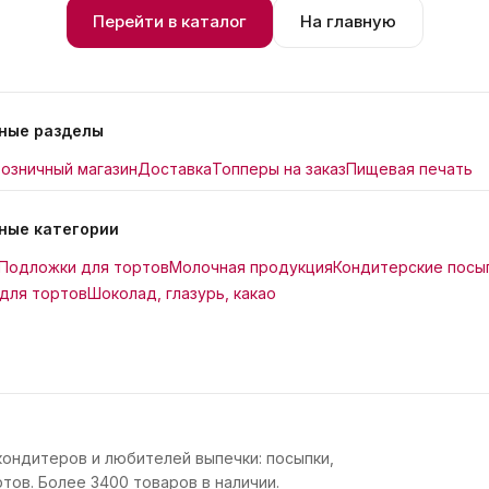
Перейти в каталог
На главную
ные разделы
озничный магазин
Доставка
Топперы на заказ
Пищевая печать
ные категории
Подложки для тортов
Молочная продукция
Кондитерские посы
для тортов
Шоколад, глазурь, какао
кондитеров и любителей выпечки: посыпки,
тов. Более 3400 товаров в наличии.