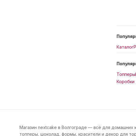
Популяр
Каталог
Р
Популяр
Топперы
Коробки 
Магазин nextcake в Волгограде — всё для домашних 
топперы, шоколад, формы, красители и декор для тор