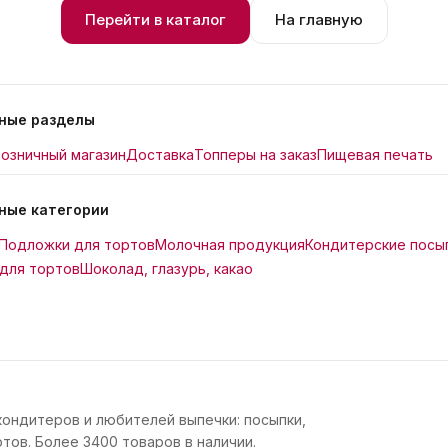
Перейти в каталог
На главную
ные разделы
озничный магазин
Доставка
Топперы на заказ
Пищевая печать
ные категории
Подложки для тортов
Молочная продукция
Кондитерские посы
для тортов
Шоколад, глазурь, какао
кондитеров и любителей выпечки: посыпки,
тов. Более 3400 товаров в наличии.