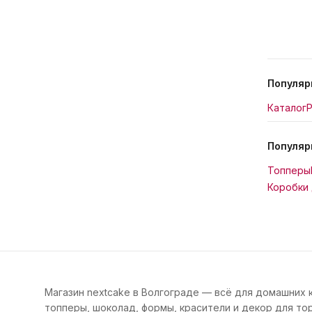
Популяр
Каталог
Р
Популяр
Топперы
Коробки 
Магазин nextcake в Волгограде — всё для домашних 
топперы, шоколад, формы, красители и декор для тор