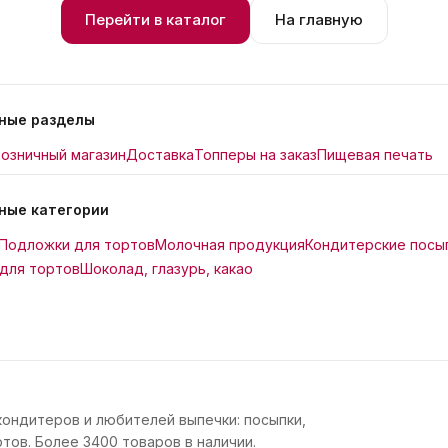
Перейти в каталог
На главную
ные разделы
озничный магазин
Доставка
Топперы на заказ
Пищевая печать
ные категории
Подложки для тортов
Молочная продукция
Кондитерские посы
для тортов
Шоколад, глазурь, какао
кондитеров и любителей выпечки: посыпки,
тов. Более 3400 товаров в наличии.