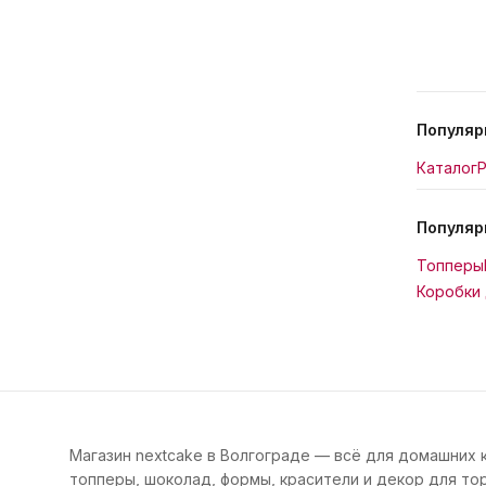
Популяр
Каталог
Р
Популяр
Топперы
Коробки 
Магазин nextcake в Волгограде — всё для домашних 
топперы, шоколад, формы, красители и декор для тор