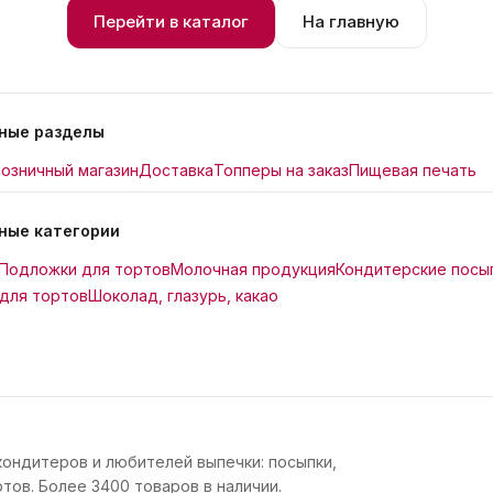
Перейти в каталог
На главную
ные разделы
озничный магазин
Доставка
Топперы на заказ
Пищевая печать
ные категории
Подложки для тортов
Молочная продукция
Кондитерские посы
для тортов
Шоколад, глазурь, какао
кондитеров и любителей выпечки: посыпки,
тов. Более 3400 товаров в наличии.