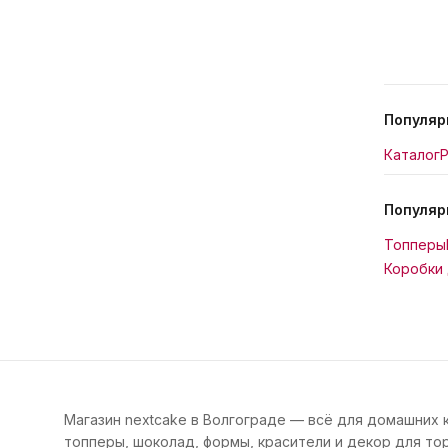
Популяр
Каталог
Р
Популяр
Топперы
Коробки 
Магазин nextcake в Волгограде — всё для домашних 
топперы, шоколад, формы, красители и декор для тор