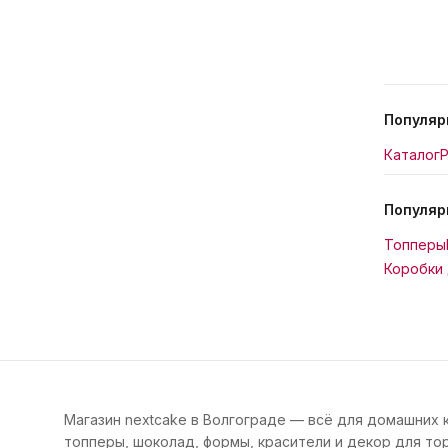
Популяр
Каталог
Р
Популяр
Топперы
Коробки 
Магазин nextcake в Волгограде — всё для домашних 
топперы, шоколад, формы, красители и декор для тор