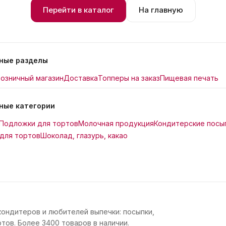
Перейти в каталог
На главную
ные разделы
озничный магазин
Доставка
Топперы на заказ
Пищевая печать
ные категории
Подложки для тортов
Молочная продукция
Кондитерские посы
для тортов
Шоколад, глазурь, какао
кондитеров и любителей выпечки: посыпки,
тов. Более 3400 товаров в наличии.