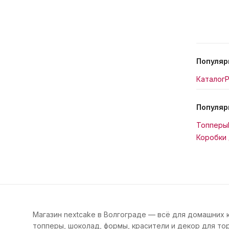
Популяр
Каталог
Р
Популяр
Топперы
Коробки 
Магазин nextcake в Волгограде — всё для домашних 
топперы, шоколад, формы, красители и декор для тор