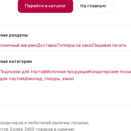
Перейти в каталог
На главную
ные разделы
озничный магазин
Доставка
Топперы на заказ
Пищевая печать
ные категории
Подложки для тортов
Молочная продукция
Кондитерские посы
для тортов
Шоколад, глазурь, какао
кондитеров и любителей выпечки: посыпки,
тов. Более 3400 товаров в наличии.