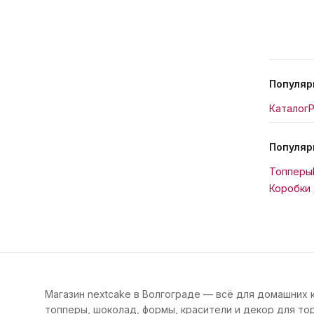
Популяр
Каталог
Р
Популяр
Топперы
Коробки 
Магазин nextcake в Волгограде — всё для домашних 
топперы, шоколад, формы, красители и декор для тор