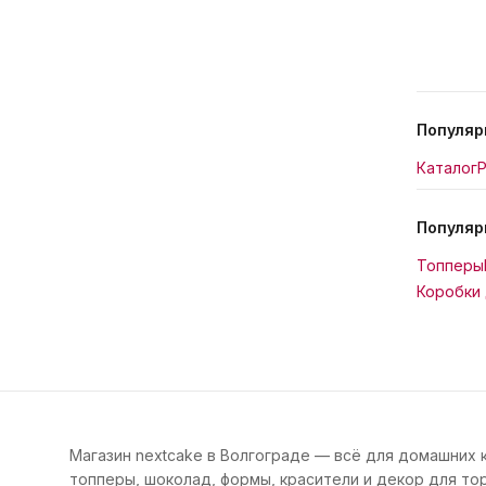
Популяр
Каталог
Р
Популяр
Топперы
Коробки 
Магазин nextcake в Волгограде — всё для домашних 
топперы, шоколад, формы, красители и декор для тор