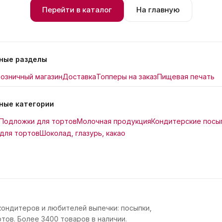
Перейти в каталог
На главную
ные разделы
озничный магазин
Доставка
Топперы на заказ
Пищевая печать
ные категории
Подложки для тортов
Молочная продукция
Кондитерские посы
для тортов
Шоколад, глазурь, какао
кондитеров и любителей выпечки: посыпки,
тов. Более 3400 товаров в наличии.