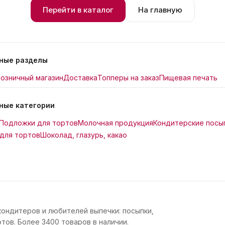
Перейти в каталог
На главную
ные разделы
озничный магазин
Доставка
Топперы на заказ
Пищевая печать
ные категории
Подложки для тортов
Молочная продукция
Кондитерские посы
для тортов
Шоколад, глазурь, какао
кондитеров и любителей выпечки: посыпки,
тов. Более 3400 товаров в наличии.