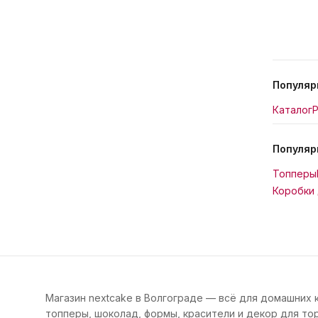
Популяр
Каталог
Р
Популяр
Топперы
Коробки 
Магазин nextcake в Волгограде — всё для домашних 
топперы, шоколад, формы, красители и декор для тор