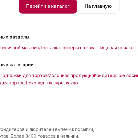
Перейти в каталог
На главную
ные разделы
озничный магазин
Доставка
Топперы на заказ
Пищевая печать
ные категории
Подложки для тортов
Молочная продукция
Кондитерские посы
для тортов
Шоколад, глазурь, какао
кондитеров и любителей выпечки: посыпки,
тов. Более 3400 товаров в наличии.