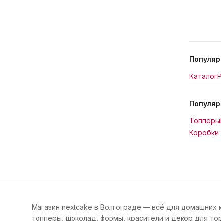
Популяр
Каталог
Р
Популяр
Топперы
Коробки 
Магазин nextcake в Волгограде — всё для домашних 
топперы, шоколад, формы, красители и декор для тор